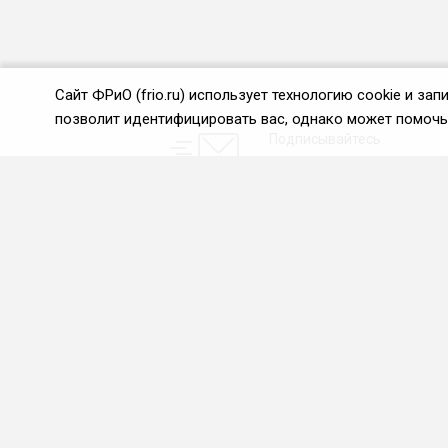
Сайт ФРиО (frio.ru) использует технологию cookie и з
позволит идентифицировать вас, однако может помочь 
Подписывайтесь
на новости и акции:
О нас
Проекты
О Федерации
Союз управляющих
ресторанами
Цели и задачи ФРиО
Союз специалистов служб
Обращение президента
хаускипинга
ФРиО
СПК в сфере
Структура федерации
гостеприимства
Координационный совет
Центр оценки
ФРиО
квалификации