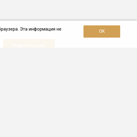
браузера. Эта информация не
OK
Наши контакты
+7 (909) 879-12-02
Пн. – Пт.: с 10:00 до 19:00
Хабаровск, Фрунзе, 53, офис 316
info.27@frio.ru