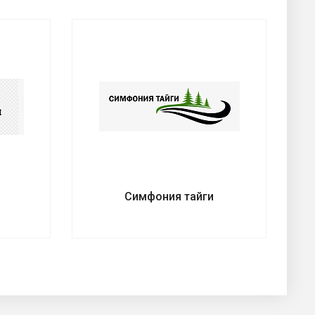
й
Симфония тайги