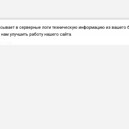
аписывает в серверные логи техническую информацию из вашего 
нам улучшить работу нашего сайта.
Вступить во ФРиО
Каталог поставщиков
Услуги и сервисы для
HoReCa
Реклама и маркетинг
Образование в сфере
HoReCa
ПО и системы
автоматизации
Приложения и веб-сервисы