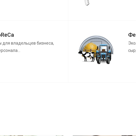
oReCa
Фе
ы для владельцев бизнеса,
Эко
персонала…
сыр