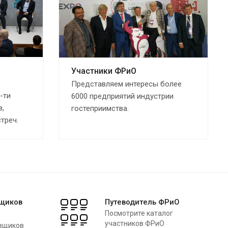
Участники ФРиО
Представляем интересы более
-ти
6000 предприятий индустрии
в,
гостеприимства.
треч.
вщиков
Путеводитель ФРиО
Посмотрите каталог
участников ФРиО
вщиков