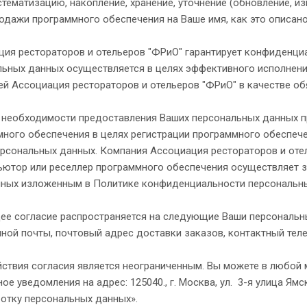
стематизацию, накопление, хранение, уточнение (обновление, и
одажи программного обеспечения на Ваше имя, как это описано
ция рестораторов и отельеров "ФРиО" гарантирует конфиденци
ьных данных осуществляется в целях эффективного исполнения
й Ассоциация рестораторов и отельеров "ФРиО" в качестве о
е необходимости предоставления Ваших персональных данных п
ного обеспечения в целях регистрации программного обеспечен
рсональных данных. Компания Ассоциация рестораторов и отел
ьютор или реселлер программного обеспечения осуществляет з
чных изложенным в Политике конфиденциальности персональн
е согласие распространяется на следующие Ваши персональны
ной почты, почтовый адрес доставки заказов, контактный тел
ствия согласия является неограниченным. Вы можете в любой 
ое уведомления на адрес: 125040., г. Москва, ул. 3-я улица Ямс
ботку персональных данных».