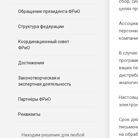
сбор, си
целях пр
Обращение президента ФРиО
Ассоциа
Структура федерации
персонал
компание
Координационный совет
ФРиО
В случа
программ
Достижения
ваших пе
дистриб
Законотворческая и
аналоги
экспертная деятельность
Настояще
Партнёры ФРиО
электрон
Реквизиты
Срок дей
письменн
на обра
Находим решения для любой