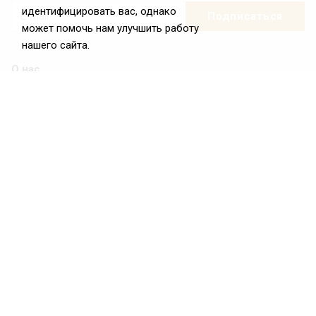
идентифицировать вас, однако
может помочь нам улучшить работу
нашего сайта.
О нас
О Федерации
Цели и задачи ФРиО
Обращение президента ФРиО
Структура федерации
Координационный совет ФРиО
Достижения
Законотворческая и экспертная деятельность
Партнёры ФРиО
Реквизиты
Проекты
Союз управляющих ресторанами