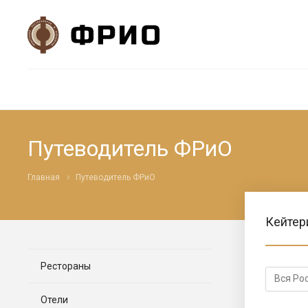
Путеводитель ФРиО
Главная
Путеводитель ФРиО
Кейтер
Рестораны
Отели