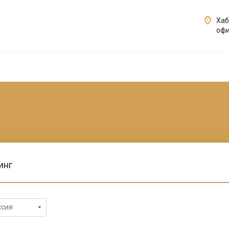
Хаб
офи
инг